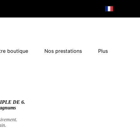
re boutique
Nos prestations
Plus
PLE DE 6.
 magnums
usivement.
in.