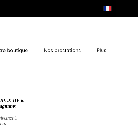
re boutique
Nos prestations
Plus
PLE DE 6.
 magnums
usivement.
in.